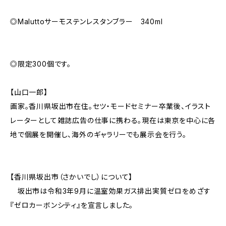
◎Maluttoサーモステンレスタンブラー 340ml
◎限定300個です。
【山口一郎】
画家。香川県坂出市在住。セツ・モードセミナー卒業後、イラスト
レーターとして雑誌広告の仕事に携わる。現在は東京を中心に各
地で個展を開催し、海外のギャラリーでも展示会を行う。
【香川県坂出市（さかいでし）について】
坂出市は令和3年9月に温室効果ガス排出実質ゼロをめざす
『ゼロカーボンシティ』を宣言しました。