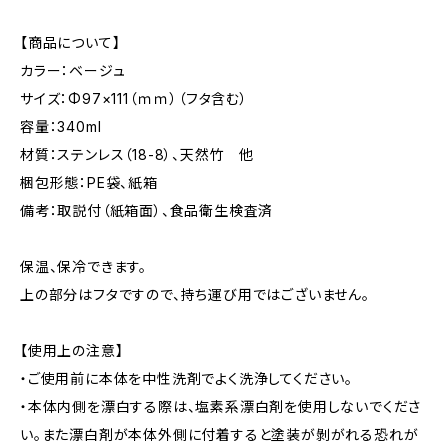
【商品について】
カラー：ベージュ
サイズ：Φ97×111（ｍｍ）（フタ含む）
容量：340ml
材質：ステンレス（18-8）、天然竹 他
梱包形態：PE袋、紙箱
備考：取説付（紙箱面）、食品衛生検査済
保温、保冷できます。
上の部分はフタですので、持ち運び用ではございません。
【使用上の注意】
・ご使用前に本体を中性洗剤でよく洗浄してください。
・本体内側を漂白する際は、塩素系漂白剤を使用しないでくださ
い。また漂白剤が本体外側に付着すると塗装が剝がれる恐れが